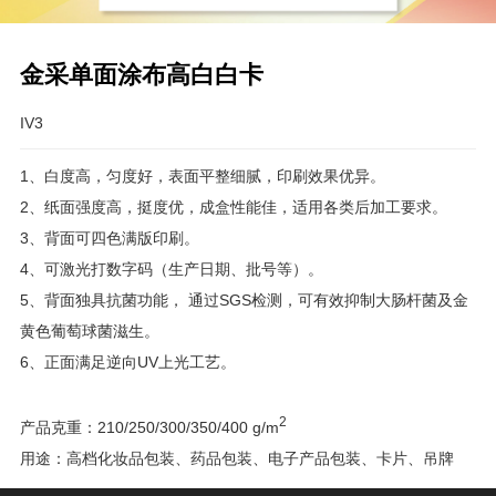
金采单面涂布高白白卡
IV3
1、白度高，匀度好，表面平整细腻，印刷效果优异。
2、纸面强度高，挺度优，成盒性能佳，适用各类后加工要求。
3、背面可四色满版印刷。
4、可激光打数字码（生产日期、批号等）。
5、背面独具抗菌功能， 通过SGS检测，可有效抑制大肠杆菌及金
黄色葡萄球菌滋生。
6、正面满足逆向UV上光工艺。
2
产品克重：210/250/300/350/400 g/m
用途：高档化妆品包装、药品包装、电子产品包装、卡片、吊牌